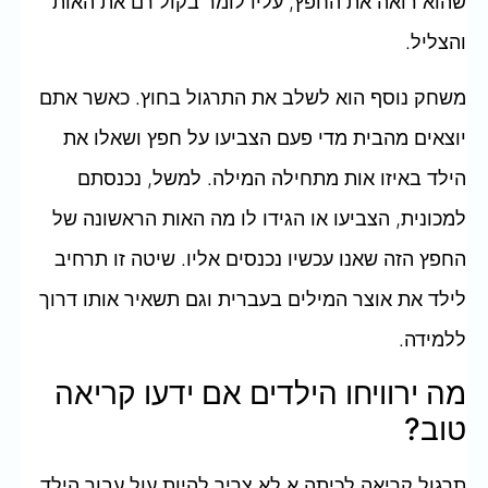
שהוא רואה את החפץ, עליו לומר בקול רם את האות
והצליל.
משחק נוסף הוא לשלב את התרגול בחוץ. כאשר אתם
יוצאים מהבית מדי פעם הצביעו על חפץ ושאלו את
הילד באיזו אות מתחילה המילה. למשל, נכנסתם
למכונית, הצביעו או הגידו לו מה האות הראשונה של
החפץ הזה שאנו עכשיו נכנסים אליו. שיטה זו תרחיב
לילד את אוצר המילים בעברית וגם תשאיר אותו דרוך
ללמידה.
מה ירוויחו הילדים אם ידעו קריאה
טוב?
תרגול קריאה לכיתה א לא צריך להיות עול עבור הילד