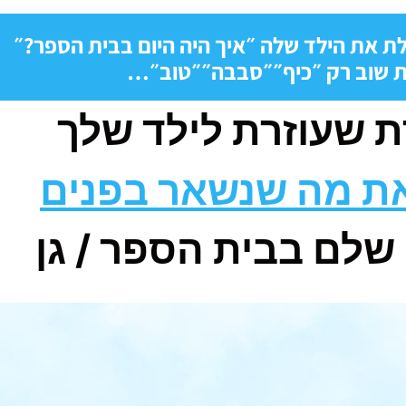
ת את הילד שלה
״איך היה היום בבית הספר?״
 שוב רק
״כיף״
״סבבה״
״טוב״
…
 שעוזרת לילד שלך
את מה שנשאר בפנים
 שלם בבית הספר / גן