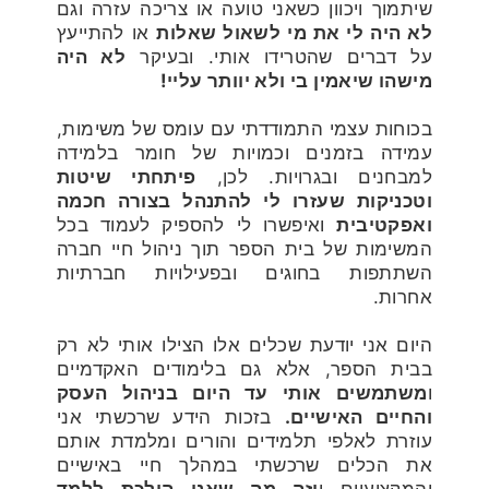
שיתמוך ויכוון כשאני טועה או צריכה עזרה וגם
לא היה לי את מי לשאול שאלות
או להתייעץ
על דברים שהטרידו אותי. ובעיקר
לא היה
מישהו שיאמין בי ולא יוותר עליי!
בכוחות עצמי התמודדתי עם עומס של משימות,
עמידה בזמנים וכמויות של חומר בלמידה
למבחנים ובגרויות. לכן,
פיתחתי שיטות
וטכניקות שעזרו לי להתנהל בצורה חכמה
ואפקטיבית
ואיפשרו לי להספיק לעמוד בכל
המשימות של בית הספר תוך ניהול חיי חברה
השתתפות בחוגים ובפעילויות חברתיות
אחרות.
היום אני יודעת שכלים אלו הצילו אותי לא רק
בבית הספר, אלא גם בלימודים האקדמיים
ו
משתמשים אותי עד היום בניהול העסק
והחיים האישיים.
בזכות הידע שרכשתי אני
עוזרת לאלפי תלמידים והורים ומלמדת אותם
את הכלים שרכשתי במהלך חיי באישיים