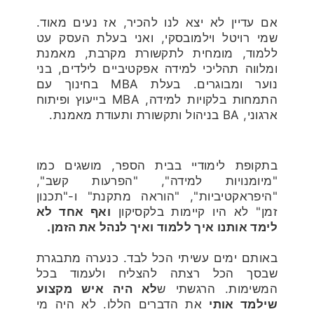
אם עדיין לא יצא לנו להכיר, אז נעים מאוד.
שמי רויטל וילמובסקי, ואני בעלת העסק עט
ללמוד, מומחית לתקשורת מקרבת, מאמנת
ומלווה תהליכי למידה אפקטיביים לילדים, בני
נוער ומבוגרים. בעלת MBA בחינוך עם
התמחות בלקויות למידה, MBA בייעוץ ופיתוח
ארגוני, BA בניהול ותקשורת ותעודת מאמנת.
בתקופת לימודיי בבית הספר, מושגים כמו
"מיומנויות למידה", "הפרעות קשב",
"היפראקטיביות", "הוראה מתקנת" ו-"תכנון
זמן" לא היו קיימות בלקסיקון
ואף אחד לא
לימד אותנו איך ללמוד ואיך לנהל את הזמן.
באותם ימים עשיתי הכל לבד. כנערה מתבגרת
שבסך הכל רצתה להצליח ולעמוד בכל
המשימות. הרגשתי ש
לא היה איש מקצוע
שילמד אותי
את הדברים הללו. לא היה מי