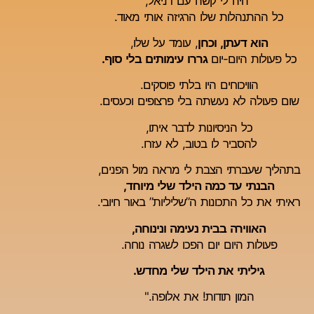
"היה
לי קשה עם דניאל,
כל ההתנהלות שלו הרגיזה אותי מאוד.
הוא דעתן, וכחן
, עומד על שלו,
כל פעולות היום-יום
גררו עימותים בלי סוף.
הוויכוחים היו בלתי פוסקים.
שום פעולה לא נעשתה בלי פרצופים וכעסים.
כל הניסיונות לדבר איתו,
להסביר לו בטוב, לא עזרו.
בתהליך שעברתי הצבת לי מראה מול הפנים,
הבנתי עד כמה הילד שלי מיוחד,
ראיתי את כל התכונות ה”שליליות” באור חיובי.
האווירה בבית נעימה ונינוחה,
פעולות היום יום הפכו לשגרה נוחה.
גיליתי את הילד שלי מחדש.
המון תודות! את אלופה."