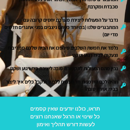
מכבדת ומקרבת
נדבר על הפעולות ליצירת מערכת יחסים קרובה עם
המתבגרים שלנו (במיוחד כשהם ניצבים בפני אתגרים חדשים
מדי יום)
נלמד את חמשת השלבים שיהפכו את הבית שלכם ממריבות
וצעקות לבית רגוע ושקט
נבין מהם הפעולות לתקשורת טובה ליצירת בית רגוע ושקט
תהיה לכם הזדמנות חד פעמית ללמוד ולקבל כלים איך ליצור
בבית אוירה טובה
תראו, כולנו יודעים שאין קסמים
כל שינוי או הרגל שאנחנו רוצים
לעשות דורש תהליך ואימון