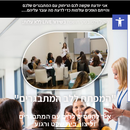
אני יודעת שקשה לכם הריחוק עם המתבגרים שלכם
והייתם הופכים עולמות כדי לדעת מה עובר עליהם….
פתח סרגל נגישות
רויטל וילמובסקי חושפת
בשידור LIVE
ללא עלות:
"המפתח ללב המתבגרים"
איך להפסיק לריב עם המתבגרים
וליצור בית שקט ורגוע