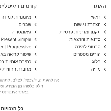
האתר
קורסים דיגיטליים
ראשי
מיומנויות למידה
הצהרת נגישות
שברים
תקנון ומדיניות פרטיות
גיאומטריה
סדנאות והרצאות
Present Simple
סרטוני למידה
ent Progressive
הורים מספרים
שיפור קריאה באנ
בלוג
כתיבת אותיות בכ
מדיה
מחברת החוויות ש
אין להעתיק, לשכפל, לצלם,
לתרגם,
חלק כלשהו מן המידע ו/או
באתר אינטרנט זה
כל הזכויות