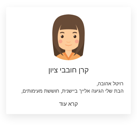
להתפתחות שלו והניבה תוצאות מדהימות!
נמשיך ביחד עם הכלים שהענקת לו לעתיד לעלות
מעלה מעלה.
תודה רבה
קרן חובבי ציון
רויטל אהובה,
הבת שלי הגיעה אלייך ביישנית, חוששת מעימותים,
מלאכזב, מלקבל פידבק שלילי, פחדה להיכשל ובלחץ
קרא עוד
גבוה ממבחנים.
ובנוסף לכל זה היה לה פער גדול במתמטיקה ואנגלית.
תוך מספר פגישות הביטחון העצמי שלה עלה, היא
התחילה ליזום יותר, לבטוח בעצמה, להעיז ולעשות
דברים שלא היה לה אומץ.