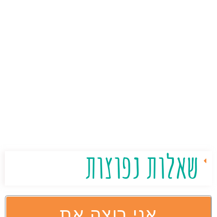
אני עוזרת לילדים (ולמבוגרים)
להתגבר על הפחד
מחשבון
, ועם הסבר ברור ופשוט להראות להם שהם
יכולים ומסוגלים.
האהבה והסיפוק שלי הוא לגרום לילדים
להאמין
בעצמם וביכולות שלהם, להצליח במבחנים
ולעשות שיעורים בכוחות עצמם
.
אני מאמינה
שכל אחד יכול
אם רק יסבירו לו בצורה
פשוטה, יבינו את הקושי שלו ויתנו לו מענה לשאלות
היכן שצריך.
שאלות נפוצות
אני רוצה את