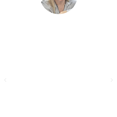
"לשיר היו קשיים במתמטיקה, חרדת
בחינות ופחדים שהיו משתקים אותה
במהלך המבחן. התסכול היה גדול, איני
בקיאה בחומר ולא יכולתי לעזור לה ו היה
לי קשה לראות אותה כך. מאז ששיר
הגיעה לרויטל, חל בה שינוי אדיר, הן
בהתבגרות האישית שלה, הן בלמידה!
הביטחון העצמי עלה, החרדות נעלמו כלא
היו, תחושת הקלה עצומה, הבנת החומר
לעומקו, עליה הדרגתית בציונים כיום 84
והישארות במגמה. שיר הפכה רגועה,
מבינה, מתחשבת וגם למדה לשבת ולהגיע